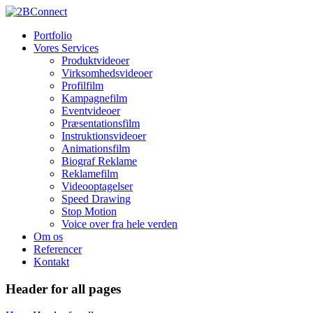
Portfolio
Vores Services
Produktvideoer
Virksomhedsvideoer
Profilfilm
Kampagnefilm
Eventvideoer
Præsentationsfilm
Instruktionsvideoer
Animationsfilm
Biograf Reklame
Reklamefilm
Videooptagelser
Speed Drawing
Stop Motion
Voice over fra hele verden
Om os
Referencer
Kontakt
Header for all pages