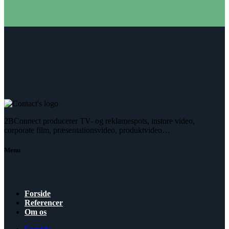
2BConnect producerer TV- og reklamespots, instore video,
corporate film, præsentationsvideo, produktvideo…
Menu
Forside
Referencer
Om os