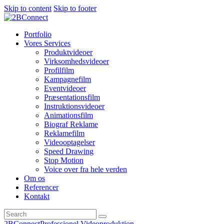
Skip to content
Skip to footer
Portfolio
Vores Services
Produktvideoer
Virksomhedsvideoer
Profilfilm
Kampagnefilm
Eventvideoer
Præsentationsfilm
Instruktionsvideoer
Animationsfilm
Biograf Reklame
Reklamefilm
Videooptagelser
Speed Drawing
Stop Motion
Voice over fra hele verden
Om os
Referencer
Kontakt
2BConnect
Professionel Videoproduktion