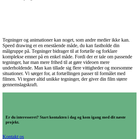
Tegninger og animationer kan noget, som andre medier ikke kan.
Speed drawing er en enestående måde, du kan fastholde din
målgruppe på. Tegninger bidrager til at fortælle og forklare
komplekse emner på en enkel måde. Fordi der er tale om passende
tegninger, har man mere frihed til at gøre videoen mere
underholdende. Man kan tillade sig flere vittigheder og morsomme
situationer. Vi sørger for, at fortællingen passer til formålet med
filmen. Vi tegner altid unikke tegninger, der giver din film større
gennemslagskraft.
Er du interesseret? Start kontakten i dag og kom igang med dit næste
projekt.
Kontakt os