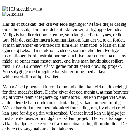
Har du et budskab, der kræver fede tegninger? Måske drejer det sig
om et budskab, som umiddelbart ikke virker særlig appellerende.
Muligvis handler det om et emne, som langt de fleste synes, er lidt
tørt. Når det gælder intern kommunikation, kan det være en fordel,
at man anvender en whiteboard-film eller animation. Sådan en film
egner sig f.eks. til instruktionsvideoer, som indeholder alvorlige
instruktioner. Fordi instruktionerne kan blive præsenteret på en sjov
måde, så opnår man meget mere, end hvis man havde skuespillere
med. Hos 2BConnect står vi gerne for dit speed drawing-projekt.
Vores dygtige medarbejdere har stor erfaring med at lave
whiteboard-film af høj kvalitet.
Man må se i øjnene, at intern kommunikation kan virke lidt kedeligt
for dine medarbejdere. Derfor giver det god mening, at man benytter
sig af vores team af tegnere og animatorer. Det kan meget vel være,
at du allerede har en idé om en fortælling, vi kan animere for dig.
Måske har du kun en mere ukonkret forestilling om, hvad det er, vi
kan gøre for dig og din virksomhed. Uanset hvad kan vi hjælpe jer
med alle de faser, som indgår i et sådant projekt. Det vil altså sige, at
vi kan hjælpe jer hele vejen fra konceptualisering til produktion. Det
er bare et spørgsmål om at kontakte os.