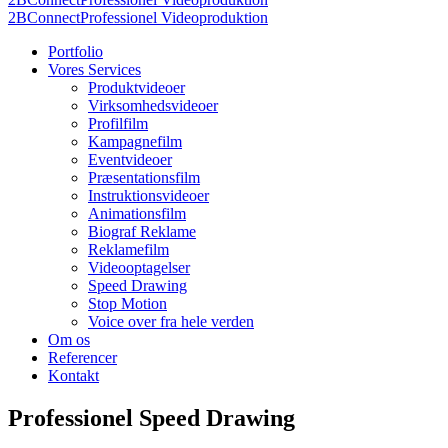
2BConnect
Professionel Videoproduktion
Portfolio
Vores Services
Produktvideoer
Virksomhedsvideoer
Profilfilm
Kampagnefilm
Eventvideoer
Præsentationsfilm
Instruktionsvideoer
Animationsfilm
Biograf Reklame
Reklamefilm
Videooptagelser
Speed Drawing
Stop Motion
Voice over fra hele verden
Om os
Referencer
Kontakt
Professionel Speed Drawing