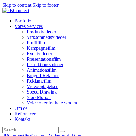
Skip to content
Skip to footer
Portfolio
Vores Services
Produktvideoer
Virksomhedsvideoer
Profilfilm
Kampagnefilm
Eventvideoer
Præsentationsfilm
Instruktionsvideoer
Animationsfilm
Biograf Reklame
Reklamefilm
Videooptagelser
Speed Drawing
Stop Motion
Voice over fra hele verden
Om os
Referencer
Kontakt
2BConnect
Professionel Videoproduktion