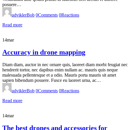
posuere…
udviklerBob
0
Comments
0
Reactions
Read more
14
mar
Accuracy in drone mapping
Diam diam, auctor in nec ornare quis, laoreet diam morbi feugiat nec
hendrerit tortor, nec dapibus enim nullam ac. mauris quis neque
malesuada pellentesque et a odio. Mauris porta mauris sit amet
sapien bibendum posuere. Fusce eu laoreet urna, ac…
udviklerBob
0
Comments
0
Reactions
Read more
14
mar
The best drones and accessories for