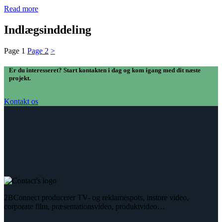
Read more
Indlægsinddeling
Page
1
Page
2
>
Er du interesseret? Start kontakten i dag og kom igang med dit næste
projekt.
Kontakt os
2BConnect producerer TV- og reklamespots, instore video,
corporate film, præsentationsvideo, produktvideo…