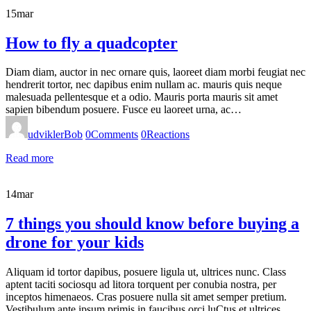
15
mar
How to fly a quadcopter
Diam diam, auctor in nec ornare quis, laoreet diam morbi feugiat nec
hendrerit tortor, nec dapibus enim nullam ac. mauris quis neque
malesuada pellentesque et a odio. Mauris porta mauris sit amet
sapien bibendum posuere. Fusce eu laoreet urna, ac…
udviklerBob
0
Comments
0
Reactions
Read more
14
mar
7 things you should know before buying a
drone for your kids
Aliquam id tortor dapibus, posuere ligula ut, ultrices nunc. Class
aptent taciti sociosqu ad litora torquent per conubia nostra, per
inceptos himenaeos. Cras posuere nulla sit amet semper pretium.
Vestibulum ante ipsum primis in faucibus orci luCtus et ultrices