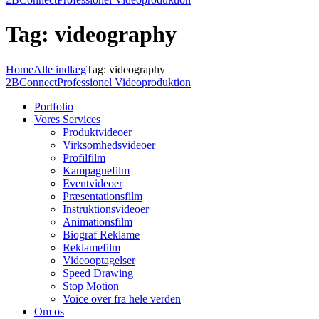
Tag: videography
Home
Alle indlæg
Tag: videography
2BConnect
Professionel Videoproduktion
Portfolio
Vores Services
Produktvideoer
Virksomhedsvideoer
Profilfilm
Kampagnefilm
Eventvideoer
Præsentationsfilm
Instruktionsvideoer
Animationsfilm
Biograf Reklame
Reklamefilm
Videooptagelser
Speed Drawing
Stop Motion
Voice over fra hele verden
Om os