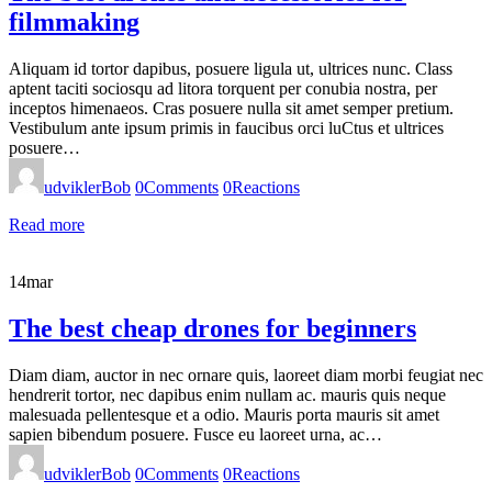
filmmaking
Aliquam id tortor dapibus, posuere ligula ut, ultrices nunc. Class
aptent taciti sociosqu ad litora torquent per conubia nostra, per
inceptos himenaeos. Cras posuere nulla sit amet semper pretium.
Vestibulum ante ipsum primis in faucibus orci luCtus et ultrices
posuere…
udviklerBob
0
Comments
0
Reactions
Read more
14
mar
The best cheap drones for beginners
Diam diam, auctor in nec ornare quis, laoreet diam morbi feugiat nec
hendrerit tortor, nec dapibus enim nullam ac. mauris quis neque
malesuada pellentesque et a odio. Mauris porta mauris sit amet
sapien bibendum posuere. Fusce eu laoreet urna, ac…
udviklerBob
0
Comments
0
Reactions