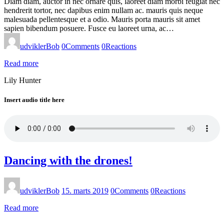
Diam diam, auctor in nec ornare quis, laoreet diam morbi feugiat nec
hendrerit tortor, nec dapibus enim nullam ac. mauris quis neque
malesuada pellentesque et a odio. Mauris porta mauris sit amet
sapien bibendum posuere. Fusce eu laoreet urna, ac…
udviklerBob
0
Comments
0
Reactions
Read more
Lily Hunter
Insert audio title here
Dancing with the drones!
udviklerBob
15. marts 2019
0
Comments
0
Reactions
Read more