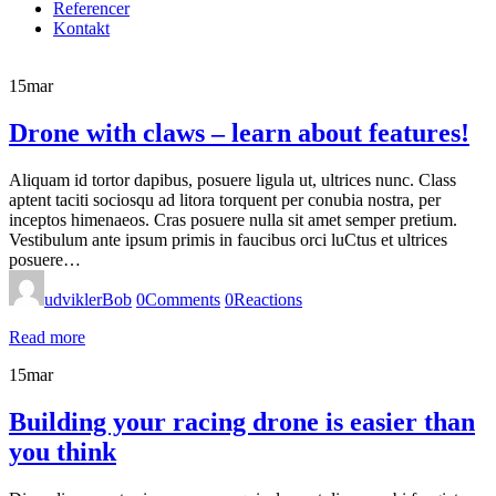
Referencer
Kontakt
15
mar
Drone with claws – learn about features!
Aliquam id tortor dapibus, posuere ligula ut, ultrices nunc. Class
aptent taciti sociosqu ad litora torquent per conubia nostra, per
inceptos himenaeos. Cras posuere nulla sit amet semper pretium.
Vestibulum ante ipsum primis in faucibus orci luCtus et ultrices
posuere…
udviklerBob
0
Comments
0
Reactions
Read more
15
mar
Building your racing drone is easier than
you think