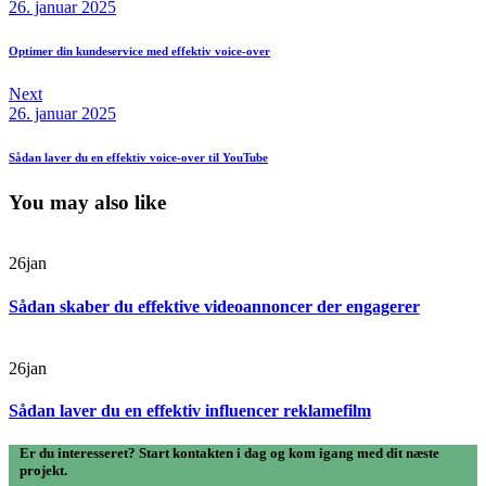
26. januar 2025
Optimer din kundeservice med effektiv voice-over
Next
26. januar 2025
Sådan laver du en effektiv voice-over til YouTube
You may also like
26
jan
Sådan skaber du effektive videoannoncer der engagerer
26
jan
Sådan laver du en effektiv influencer reklamefilm
Er du interesseret? Start kontakten i dag og kom igang med dit næste
projekt.