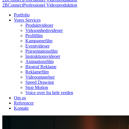
2BConnect
Professionel Videoproduktion
Portfolio
Vores Services
Produktvideoer
Virksomhedsvideoer
Profilfilm
Kampagnefilm
Eventvideoer
Præsentationsfilm
Instruktionsvideoer
Animationsfilm
Biograf Reklame
Reklamefilm
Videooptagelser
Speed Drawing
Stop Motion
Voice over fra hele verden
Om os
Referencer
Kontakt