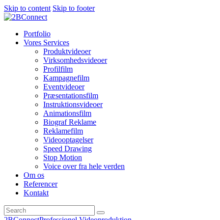
Skip to content
Skip to footer
Portfolio
Vores Services
Produktvideoer
Virksomhedsvideoer
Profilfilm
Kampagnefilm
Eventvideoer
Præsentationsfilm
Instruktionsvideoer
Animationsfilm
Biograf Reklame
Reklamefilm
Videooptagelser
Speed Drawing
Stop Motion
Voice over fra hele verden
Om os
Referencer
Kontakt
2BConnect
Professionel Videoproduktion