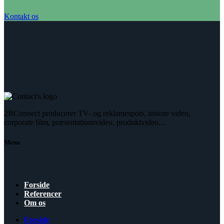
Kontakt os
2BConnect producerer TV- og reklamespots, instore video,
corporate film, præsentationsvideo, produktvideo…
Menu
Forside
Referencer
Om os
Forside