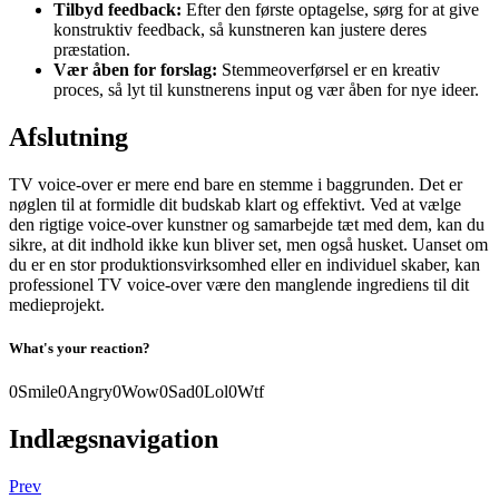
Tilbyd feedback:
Efter den første optagelse, sørg for at give
konstruktiv feedback, så kunstneren kan justere deres
præstation.
Vær åben for forslag:
Stemmeoverførsel er en kreativ
proces, så lyt til kunstnerens input og vær åben for nye ideer.
Afslutning
TV voice-over er mere end bare en stemme i baggrunden. Det er
nøglen til at formidle dit budskab klart og effektivt. Ved at vælge
den rigtige voice-over kunstner og samarbejde tæt med dem, kan du
sikre, at dit indhold ikke kun bliver set, men også husket. Uanset om
du er en stor produktionsvirksomhed eller en individuel skaber, kan
professionel TV voice-over være den manglende ingrediens til dit
medieprojekt.
What's your reaction?
0
Smile
0
Angry
0
Wow
0
Sad
0
Lol
0
Wtf
Indlægsnavigation
Prev