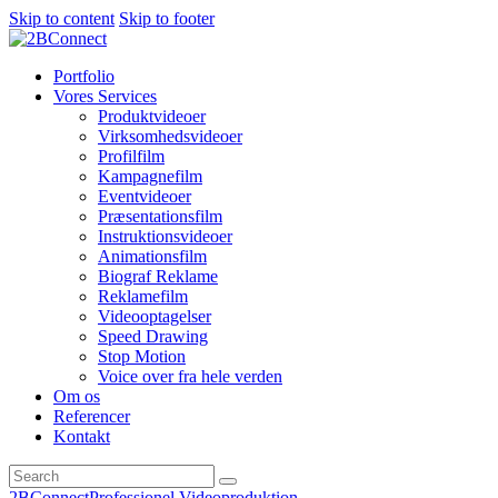
Skip to content
Skip to footer
Portfolio
Vores Services
Produktvideoer
Virksomhedsvideoer
Profilfilm
Kampagnefilm
Eventvideoer
Præsentationsfilm
Instruktionsvideoer
Animationsfilm
Biograf Reklame
Reklamefilm
Videooptagelser
Speed Drawing
Stop Motion
Voice over fra hele verden
Om os
Referencer
Kontakt
2BConnect
Professionel Videoproduktion