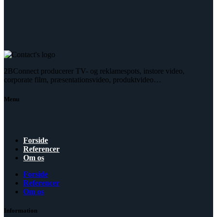
2BConnect producerer TV- og reklamespots, instore video,
corporate film, præsentationsvideo, produktvideo…
Menu
Forside
Referencer
Om os
Forside
Referencer
Om os
Information