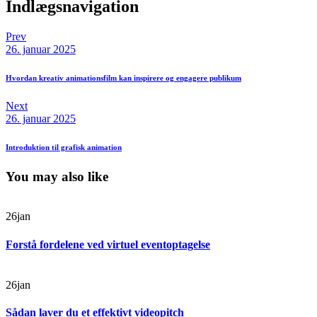
Indlægsnavigation
Prev
26. januar 2025
Hvordan kreativ animationsfilm kan inspirere og engagere publikum
Next
26. januar 2025
Introduktion til grafisk animation
You may also like
26
jan
Forstå fordelene ved virtuel eventoptagelse
26
jan
Sådan laver du et effektivt videopitch