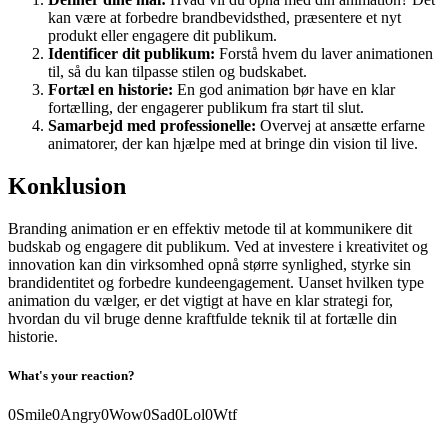
kan være at forbedre brandbevidsthed, præsentere et nyt
produkt eller engagere dit publikum.
Identificer dit publikum:
Forstå hvem du laver animationen
til, så du kan tilpasse stilen og budskabet.
Fortæl en historie:
En god animation bør have en klar
fortælling, der engagerer publikum fra start til slut.
Samarbejd med professionelle:
Overvej at ansætte erfarne
animatorer, der kan hjælpe med at bringe din vision til live.
Konklusion
Branding animation er en effektiv metode til at kommunikere dit
budskab og engagere dit publikum. Ved at investere i kreativitet og
innovation kan din virksomhed opnå større synlighed, styrke sin
brandidentitet og forbedre kundeengagement. Uanset hvilken type
animation du vælger, er det vigtigt at have en klar strategi for,
hvordan du vil bruge denne kraftfulde teknik til at fortælle din
historie.
What's your reaction?
0
Smile
0
Angry
0
Wow
0
Sad
0
Lol
0
Wtf