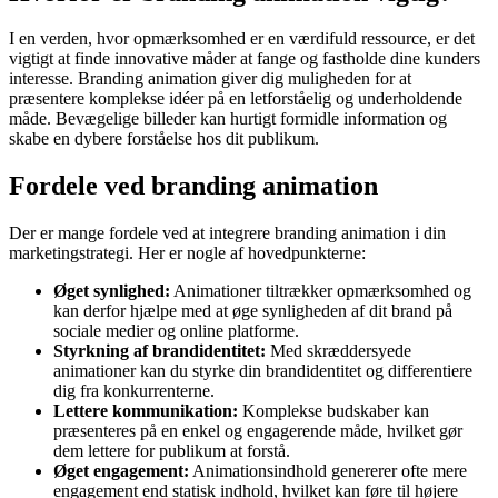
I en verden, hvor opmærksomhed er en værdifuld ressource, er det
vigtigt at finde innovative måder at fange og fastholde dine kunders
interesse. Branding animation giver dig muligheden for at
præsentere komplekse idéer på en letforståelig og underholdende
måde. Bevægelige billeder kan hurtigt formidle information og
skabe en dybere forståelse hos dit publikum.
Fordele ved branding animation
Der er mange fordele ved at integrere branding animation i din
marketingstrategi. Her er nogle af hovedpunkterne:
Øget synlighed:
Animationer tiltrækker opmærksomhed og
kan derfor hjælpe med at øge synligheden af dit brand på
sociale medier og online platforme.
Styrkning af brandidentitet:
Med skræddersyede
animationer kan du styrke din brandidentitet og differentiere
dig fra konkurrenterne.
Lettere kommunikation:
Komplekse budskaber kan
præsenteres på en enkel og engagerende måde, hvilket gør
dem lettere for publikum at forstå.
Øget engagement:
Animationsindhold genererer ofte mere
engagement end statisk indhold, hvilket kan føre til højere