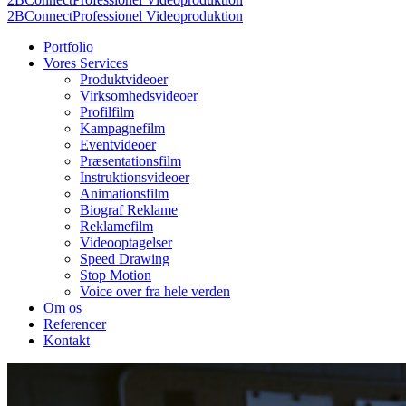
2BConnect
Professionel Videoproduktion
Portfolio
Vores Services
Produktvideoer
Virksomhedsvideoer
Profilfilm
Kampagnefilm
Eventvideoer
Præsentationsfilm
Instruktionsvideoer
Animationsfilm
Biograf Reklame
Reklamefilm
Videooptagelser
Speed Drawing
Stop Motion
Voice over fra hele verden
Om os
Referencer
Kontakt