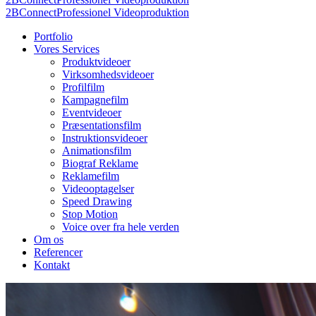
2BConnect
Professionel Videoproduktion
Portfolio
Vores Services
Produktvideoer
Virksomhedsvideoer
Profilfilm
Kampagnefilm
Eventvideoer
Præsentationsfilm
Instruktionsvideoer
Animationsfilm
Biograf Reklame
Reklamefilm
Videooptagelser
Speed Drawing
Stop Motion
Voice over fra hele verden
Om os
Referencer
Kontakt