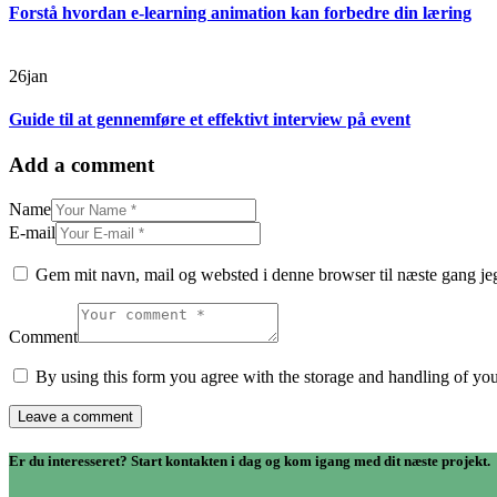
Forstå hvordan e-learning animation kan forbedre din læring
26
jan
Guide til at gennemføre et effektivt interview på event
Add a comment
Name
E-mail
Gem mit navn, mail og websted i denne browser til næste gang j
Comment
By using this form you agree with the storage and handling of you
Er du interesseret? Start kontakten i dag og kom igang med dit næste projekt.