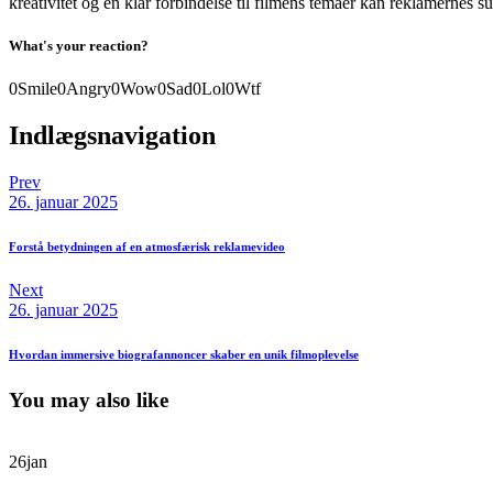
kreativitet og en klar forbindelse til filmens temaer kan reklamernes s
What's your reaction?
0
Smile
0
Angry
0
Wow
0
Sad
0
Lol
0
Wtf
Indlægsnavigation
Prev
26. januar 2025
Forstå betydningen af en atmosfærisk reklamevideo
Next
26. januar 2025
Hvordan immersive biografannoncer skaber en unik filmoplevelse
You may also like
26
jan