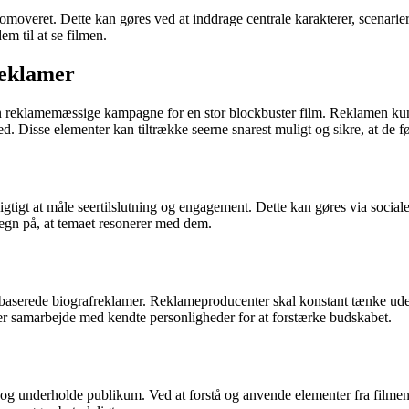
r promoveret. Dette kan gøres ved at inddrage centrale karakterer, scenarie
em til at se filmen.
reklamer
n reklamemæssige kampagne for en stor blockbuster film. Reklamen kun
. Disse elementer kan tiltrække seerne snarest muligt og sikre, at de føle
vigtigt at måle seertilslutning og engagement. Dette kan gøres via soci
tegn på, at temaet resonerer med dem.
ma-baserede biografreklamer. Reklameproducenter skal konstant tænke uden
eller samarbejde med kendte personligheder for at forstærke budskabet.
e og underholde publikum. Ved at forstå og anvende elementer fra filme