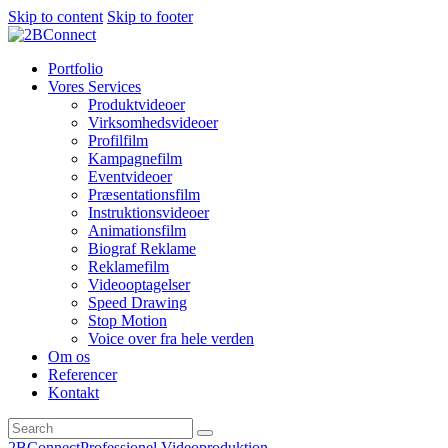
Skip to content
Skip to footer
Portfolio
Vores Services
Produktvideoer
Virksomhedsvideoer
Profilfilm
Kampagnefilm
Eventvideoer
Præsentationsfilm
Instruktionsvideoer
Animationsfilm
Biograf Reklame
Reklamefilm
Videooptagelser
Speed Drawing
Stop Motion
Voice over fra hele verden
Om os
Referencer
Kontakt
2BConnect
Professionel Videoproduktion