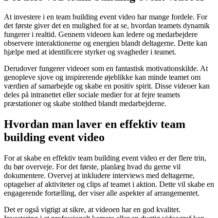
At investere i en team building event video har mange fordele. For
det første giver det en mulighed for at se, hvordan teamets dynamik
fungerer i realtid. Gennem videoen kan ledere og medarbejdere
observere interaktionerne og energien blandt deltagerne. Dette kan
hjælpe med at identificere styrker og svagheder i teamet.
Derudover fungerer videoer som en fantastisk motivationskilde. At
genopleve sjove og inspirerende øjeblikke kan minde teamet om
værdien af samarbejde og skabe en positiv spirit. Disse videoer kan
deles på intranettet eller sociale medier for at fejre teamets
præstationer og skabe stolthed blandt medarbejderne.
Hvordan man laver en effektiv team
building event video
For at skabe en effektiv team building event video er der flere trin,
du bør overveje. For det første, planlæg hvad du gerne vil
dokumentere. Overvej at inkludere interviews med deltagerne,
optagelser af aktiviteter og clips af teamet i aktion. Dette vil skabe en
engagerende fortælling, der viser alle aspekter af arrangementet.
Det er også vigtigt at sikre, at videoen har en god kvalitet.