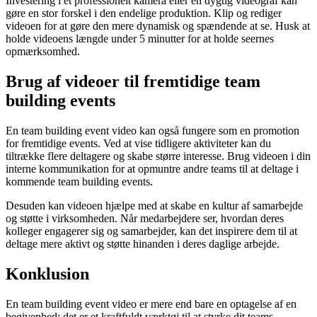
Investering i et professionelt kamera eller en dygtig videograf kan
gøre en stor forskel i den endelige produktion. Klip og rediger
videoen for at gøre den mere dynamisk og spændende at se. Husk at
holde videoens længde under 5 minutter for at holde seernes
opmærksomhed.
Brug af videoer til fremtidige team
building events
En team building event video kan også fungere som en promotion
for fremtidige events. Ved at vise tidligere aktiviteter kan du
tiltrække flere deltagere og skabe større interesse. Brug videoen i din
interne kommunikation for at opmuntre andre teams til at deltage i
kommende team building events.
Desuden kan videoen hjælpe med at skabe en kultur af samarbejde
og støtte i virksomheden. Når medarbejdere ser, hvordan deres
kolleger engagerer sig og samarbejder, kan det inspirere dem til at
deltage mere aktivt og støtte hinanden i deres daglige arbejde.
Konklusion
En team building event video er mere end bare en optagelse af en
begivenhed; det er et kraftfuldt værktøj til at styrke dit teams