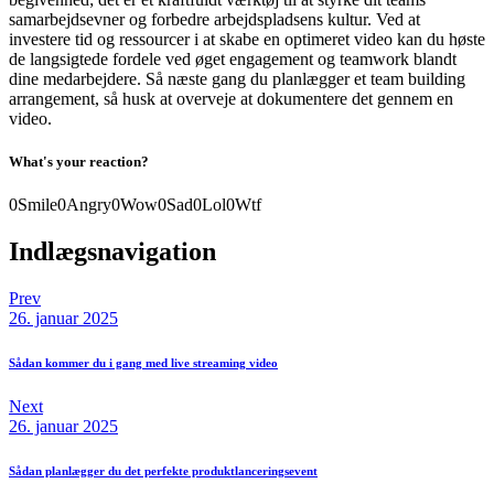
samarbejdsevner og forbedre arbejdspladsens kultur. Ved at
investere tid og ressourcer i at skabe en optimeret video kan du høste
de langsigtede fordele ved øget engagement og teamwork blandt
dine medarbejdere. Så næste gang du planlægger et team building
arrangement, så husk at overveje at dokumentere det gennem en
video.
What's your reaction?
0
Smile
0
Angry
0
Wow
0
Sad
0
Lol
0
Wtf
Indlægsnavigation
Prev
26. januar 2025
Sådan kommer du i gang med live streaming video
Next
26. januar 2025
Sådan planlægger du det perfekte produktlanceringsevent