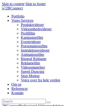
Skip to content
Skip to footer
Portfolio
Vores Services
Produktvideoer
Virksomhedsvideoer
Profilfilm
Kampagnefilm
Eventvideoer
Præsentationsfilm
Instruktionsvideoer
Animationsfilm
Biograf Reklame
Reklamefilm
Videooptagelser
Speed Drawing
Stop Motion
Voice over fra hele verden
Om os
Referencer
Kontakt
2BConnect
Professionel Videoproduktion