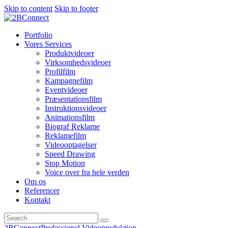
Skip to content
Skip to footer
Portfolio
Vores Services
Produktvideoer
Virksomhedsvideoer
Profilfilm
Kampagnefilm
Eventvideoer
Præsentationsfilm
Instruktionsvideoer
Animationsfilm
Biograf Reklame
Reklamefilm
Videooptagelser
Speed Drawing
Stop Motion
Voice over fra hele verden
Om os
Referencer
Kontakt
2BConnect
Professionel Videoproduktion