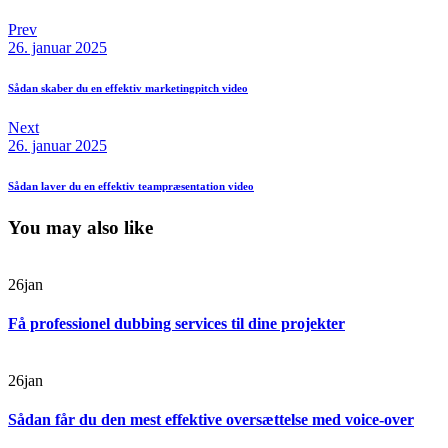
Prev
26. januar 2025
Sådan skaber du en effektiv marketingpitch video
Next
26. januar 2025
Sådan laver du en effektiv teampræsentation video
You may also like
26
jan
Få professionel dubbing services til dine projekter
26
jan
Sådan får du den mest effektive oversættelse med voice-over