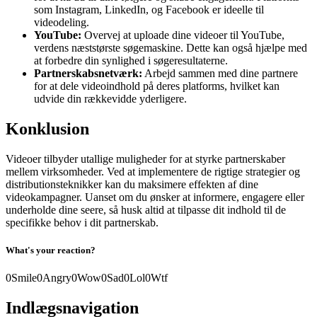
som Instagram, LinkedIn, og Facebook er ideelle til
videodeling.
YouTube:
Overvej at uploade dine videoer til YouTube,
verdens næststørste søgemaskine. Dette kan også hjælpe med
at forbedre din synlighed i søgeresultaterne.
Partnerskabsnetværk:
Arbejd sammen med dine partnere
for at dele videoindhold på deres platforms, hvilket kan
udvide din rækkevidde yderligere.
Konklusion
Videoer tilbyder utallige muligheder for at styrke partnerskaber
mellem virksomheder. Ved at implementere de rigtige strategier og
distributionsteknikker kan du maksimere effekten af dine
videokampagner. Uanset om du ønsker at informere, engagere eller
underholde dine seere, så husk altid at tilpasse dit indhold til de
specifikke behov i dit partnerskab.
What's your reaction?
0
Smile
0
Angry
0
Wow
0
Sad
0
Lol
0
Wtf
Indlægsnavigation