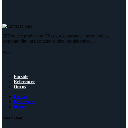
2BConnect producerer TV- og reklamespots, instore video,
corporate film, præsentationsvideo, produktvideo…
Menu
Forside
Referencer
Om os
Forside
Referencer
Om os
Information