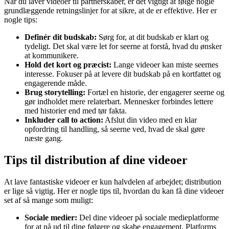
Når du laver videoer til partnerskaber, er det vigtigt at følge nogle
grundlæggende retningslinjer for at sikre, at de er effektive. Her er
nogle tips:
Definér dit budskab:
Sørg for, at dit budskab er klart og
tydeligt. Det skal være let for seerne at forstå, hvad du ønsker
at kommunikere.
Hold det kort og præcist:
Lange videoer kan miste seernes
interesse. Fokuser på at levere dit budskab på en kortfattet og
engagerende måde.
Brug storytelling:
Fortæl en historie, der engagerer seerne og
gør indholdet mere relaterbart. Mennesker forbindes lettere
med historier end med tør fakta.
Inkluder call to action:
Afslut din video med en klar
opfordring til handling, så seerne ved, hvad de skal gøre
næste gang.
Tips til distribution af dine videoer
At lave fantastiske videoer er kun halvdelen af arbejdet; distribution
er lige så vigtig. Her er nogle tips til, hvordan du kan få dine videoer
set af så mange som muligt:
Sociale medier:
Del dine videoer på sociale medieplatforme
for at nå ud til dine følgere og skabe engagement. Platforms