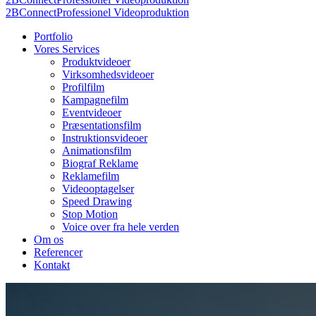
2BConnect
Professionel Videoproduktion
Portfolio
Vores Services
Produktvideoer
Virksomhedsvideoer
Profilfilm
Kampagnefilm
Eventvideoer
Præsentationsfilm
Instruktionsvideoer
Animationsfilm
Biograf Reklame
Reklamefilm
Videooptagelser
Speed Drawing
Stop Motion
Voice over fra hele verden
Om os
Referencer
Kontakt