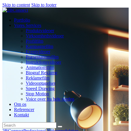
Skip to content
Skip to footer
Portfolio
Vores Services
Produktvideoer
Virksomhedsvideoer
Profilfilm
Kampagnefilm
Eventvideoer
Præsentationsfilm
Instruktionsvideoer
Animationsfilm
Biograf Reklame
Reklamefilm
Videooptagelser
Speed Drawing
Stop Motion
Voice over fra hele verden
Om os
Referencer
Kontakt
2BConnect
Professionel Videoproduktion