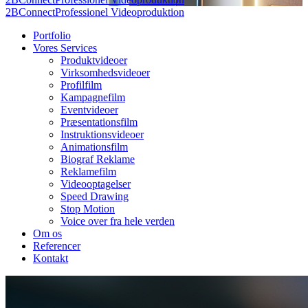
2BConnect
Professionel Videoproduktion
Portfolio
Vores Services
Produktvideoer
Virksomhedsvideoer
Profilfilm
Kampagnefilm
Eventvideoer
Præsentationsfilm
Instruktionsvideoer
Animationsfilm
Biograf Reklame
Reklamefilm
Videooptagelser
Speed Drawing
Stop Motion
Voice over fra hele verden
Om os
Referencer
Kontakt