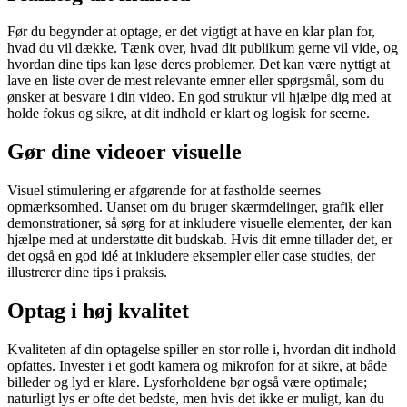
Før du begynder at optage, er det vigtigt at have en klar plan for,
hvad du vil dække. Tænk over, hvad dit publikum gerne vil vide, og
hvordan dine tips kan løse deres problemer. Det kan være nyttigt at
lave en liste over de mest relevante emner eller spørgsmål, som du
ønsker at besvare i din video. En god struktur vil hjælpe dig med at
holde fokus og sikre, at dit indhold er klart og logisk for seerne.
Gør dine videoer visuelle
Visuel stimulering er afgørende for at fastholde seernes
opmærksomhed. Uanset om du bruger skærmdelinger, grafik eller
demonstrationer, så sørg for at inkludere visuelle elementer, der kan
hjælpe med at understøtte dit budskab. Hvis dit emne tillader det, er
det også en god idé at inkludere eksempler eller case studies, der
illustrerer dine tips i praksis.
Optag i høj kvalitet
Kvaliteten af din optagelse spiller en stor rolle i, hvordan dit indhold
opfattes. Invester i et godt kamera og mikrofon for at sikre, at både
billeder og lyd er klare. Lysforholdene bør også være optimale;
naturligt lys er ofte det bedste, men hvis det ikke er muligt, kan du