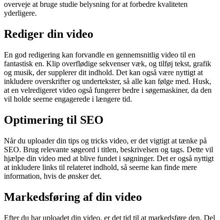
overveje at bruge studie belysning for at forbedre kvaliteten
yderligere.
Rediger din video
En god redigering kan forvandle en gennemsnitlig video til en
fantastisk en. Klip overflødige sekvenser væk, og tilføj tekst, grafik
og musik, der supplerer dit indhold. Det kan også være nyttigt at
inkludere overskrifter og undertekster, så alle kan følge med. Husk,
at en velredigeret video også fungerer bedre i søgemaskiner, da den
vil holde seerne engagerede i længere tid.
Optimering til SEO
Når du uploader din tips og tricks video, er det vigtigt at tænke på
SEO. Brug relevante søgeord i titlen, beskrivelsen og tags. Dette vil
hjælpe din video med at blive fundet i søgninger. Det er også nyttigt
at inkludere links til relateret indhold, så seerne kan finde mere
information, hvis de ønsker det.
Markedsføring af din video
Efter du har uploadet din video, er det tid til at markedsføre den. Del