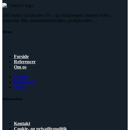
2BConnect producerer TV- og reklamespots, instore video,
corporate film, præsentationsvideo, produktvideo…
Menu
Forside
Referencer
Om os
Forside
Referencer
Om os
Information
Kontakt
Cookie- og privatlivspolitik