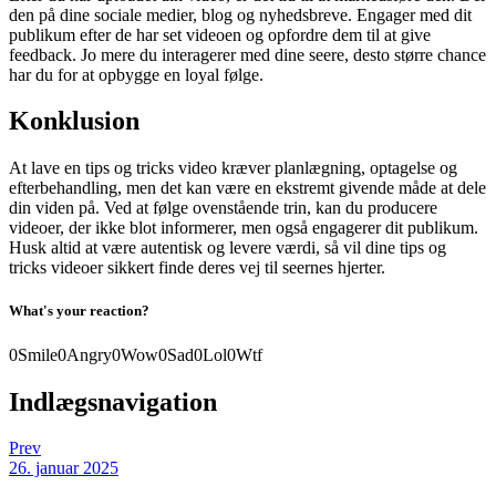
den på dine sociale medier, blog og nyhedsbreve. Engager med dit
publikum efter de har set videoen og opfordre dem til at give
feedback. Jo mere du interagerer med dine seere, desto større chance
har du for at opbygge en loyal følge.
Konklusion
At lave en tips og tricks video kræver planlægning, optagelse og
efterbehandling, men det kan være en ekstremt givende måde at dele
din viden på. Ved at følge ovenstående trin, kan du producere
videoer, der ikke blot informerer, men også engagerer dit publikum.
Husk altid at være autentisk og levere værdi, så vil dine tips og
tricks videoer sikkert finde deres vej til seernes hjerter.
What's your reaction?
0
Smile
0
Angry
0
Wow
0
Sad
0
Lol
0
Wtf
Indlægsnavigation
Prev
26. januar 2025