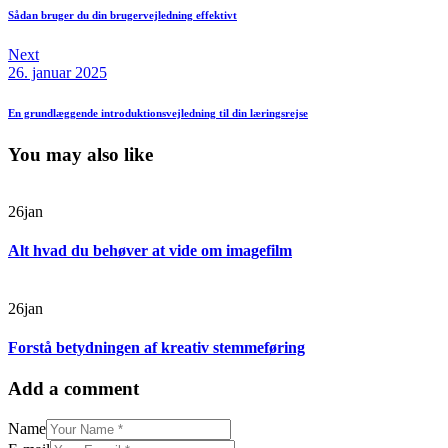
Sådan bruger du din brugervejledning effektivt
Next
26. januar 2025
En grundlæggende introduktionsvejledning til din læringsrejse
You may also like
26
jan
Alt hvad du behøver at vide om imagefilm
26
jan
Forstå betydningen af kreativ stemmeføring
Add a comment
Name