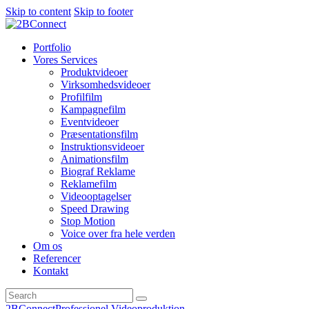
Skip to content
Skip to footer
Portfolio
Vores Services
Produktvideoer
Virksomhedsvideoer
Profilfilm
Kampagnefilm
Eventvideoer
Præsentationsfilm
Instruktionsvideoer
Animationsfilm
Biograf Reklame
Reklamefilm
Videooptagelser
Speed Drawing
Stop Motion
Voice over fra hele verden
Om os
Referencer
Kontakt
2BConnect
Professionel Videoproduktion