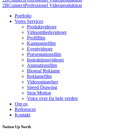
2BConnect
Professionel Videoproduktion
Portfolio
Vores Services
Produktvideoer
Virksomhedsvideoer
Profilfilm
Kampagnefilm
Eventvideoer
Præsentationsfilm
Instruktionsvideoer
Animationsfilm
Biograf Reklame
Reklamefilm
Videooptagelser
Speed Drawing
Stop Motion
Voice over fra hele verden
Om os
Referencer
Kontakt
Nation Up North