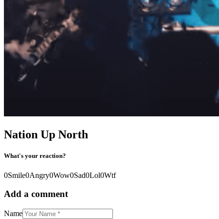
Nation Up North
What's your reaction?
0
Smile
0
Angry
0
Wow
0
Sad
0
Lol
0
Wtf
Add a comment
Name