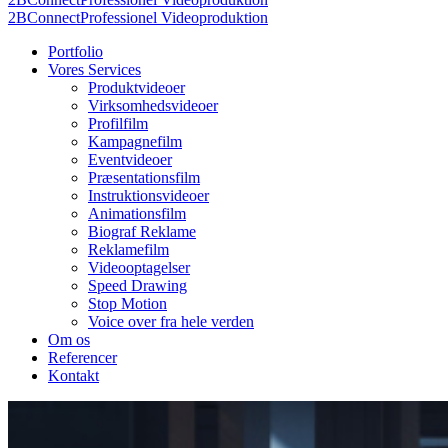
2BConnect
Professionel Videoproduktion
Portfolio
Vores Services
Produktvideoer
Virksomhedsvideoer
Profilfilm
Kampagnefilm
Eventvideoer
Præsentationsfilm
Instruktionsvideoer
Animationsfilm
Biograf Reklame
Reklamefilm
Videooptagelser
Speed Drawing
Stop Motion
Voice over fra hele verden
Om os
Referencer
Kontakt