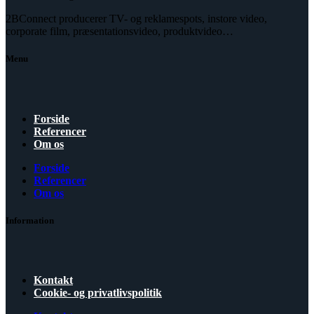
2BConnect producerer TV- og reklamespots, instore video,
corporate film, præsentationsvideo, produktvideo…
Menu
Forside
Referencer
Om os
Forside
Referencer
Om os
Information
Kontakt
Cookie- og privatlivspolitik