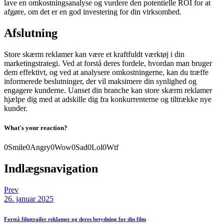
lave en omkostningsanalyse og vurdere den potentielle ROI for at
afgøre, om det er en god investering for din virksomhed.
Afslutning
Store skærm reklamer kan være et kraftfuldt værktøj i din
marketingstrategi. Ved at forstå deres fordele, hvordan man bruger
dem effektivt, og ved at analysere omkostningerne, kan du træffe
informerede beslutninger, der vil maksimere din synlighed og
engagere kunderne. Uanset din branche kan store skærm reklamer
hjælpe dig med at adskille dig fra konkurrenterne og tiltrække nye
kunder.
What's your reaction?
0
Smile
0
Angry
0
Wow
0
Sad
0
Lol
0
Wtf
Indlægsnavigation
Prev
26. januar 2025
Forstå filmtrailer reklamer og deres betydning for din film