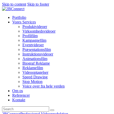
Skip to content
Skip to footer
Portfolio
Vores Services
Produktvideoer
Virksomhedsvideoer
Profilfilm
Kampagnefilm
Eventvideoer
Præsentationsfilm
Instruktionsvideoer
Animationsfilm
Biograf Reklame
Reklamefilm
Videooptagelser
Speed Drawing
Stop Motion
Voice over fra hele verden
Om os
Referencer
Kontakt
2BConnect
Professionel Videoproduktion