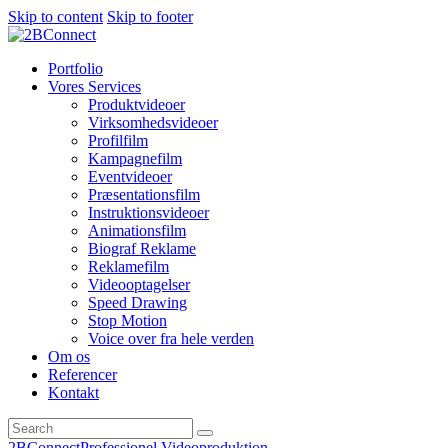
Skip to content
Skip to footer
Portfolio
Vores Services
Produktvideoer
Virksomhedsvideoer
Profilfilm
Kampagnefilm
Eventvideoer
Præsentationsfilm
Instruktionsvideoer
Animationsfilm
Biograf Reklame
Reklamefilm
Videooptagelser
Speed Drawing
Stop Motion
Voice over fra hele verden
Om os
Referencer
Kontakt
2BConnect
Professionel Videoproduktion