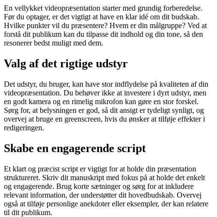
En vellykket videopræsentation starter med grundig forberedelse.
Før du optager, er det vigtigt at have en klar idé om dit budskab.
Hvilke punkter vil du præsentere? Hvem er din målgruppe? Ved at
forstå dit publikum kan du tilpasse dit indhold og din tone, så den
resonerer bedst muligt med dem.
Valg af det rigtige udstyr
Det udstyr, du bruger, kan have stor indflydelse på kvaliteten af din
videopræsentation. Du behøver ikke at investere i dyrt udstyr, men
en godt kamera og en rimelig mikrofon kan gøre en stor forskel.
Sørg for, at belysningen er god, så dit ansigt er tydeligt synligt, og
overvej at bruge en greenscreen, hvis du ønsker at tilføje effekter i
redigeringen.
Skabe en engagerende script
Et klart og præcist script er vigtigt for at holde din præsentation
struktureret. Skriv dit manuskript med fokus på at holde det enkelt
og engagerende. Brug korte sætninger og sørg for at inkludere
relevant information, der understøtter dit hovedbudskab. Overvej
også at tilføje personlige anekdoter eller eksempler, der kan relatere
til dit publikum.