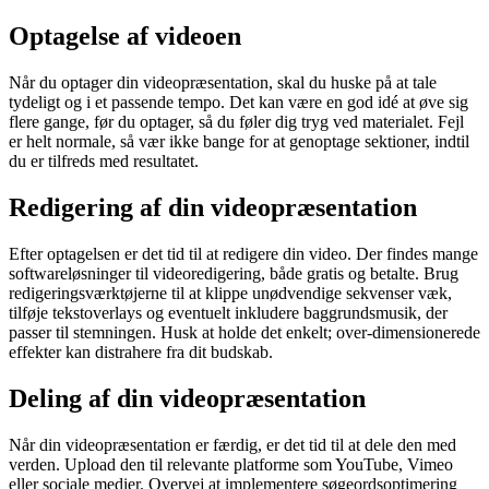
Optagelse af videoen
Når du optager din videopræsentation, skal du huske på at tale
tydeligt og i et passende tempo. Det kan være en god idé at øve sig
flere gange, før du optager, så du føler dig tryg ved materialet. Fejl
er helt normale, så vær ikke bange for at genoptage sektioner, indtil
du er tilfreds med resultatet.
Redigering af din videopræsentation
Efter optagelsen er det tid til at redigere din video. Der findes mange
softwareløsninger til videoredigering, både gratis og betalte. Brug
redigeringsværktøjerne til at klippe unødvendige sekvenser væk,
tilføje tekstoverlays og eventuelt inkludere baggrundsmusik, der
passer til stemningen. Husk at holde det enkelt; over-dimensionerede
effekter kan distrahere fra dit budskab.
Deling af din videopræsentation
Når din videopræsentation er færdig, er det tid til at dele den med
verden. Upload den til relevante platforme som YouTube, Vimeo
eller sociale medier. Overvej at implementere søgeordsoptimering