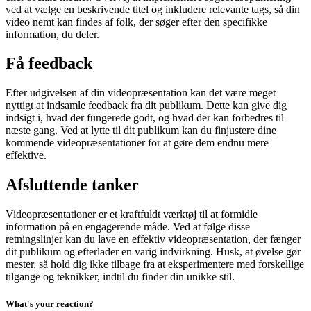
ved at vælge en beskrivende titel og inkludere relevante tags, så din
video nemt kan findes af folk, der søger efter den specifikke
information, du deler.
Få feedback
Efter udgivelsen af din videopræsentation kan det være meget
nyttigt at indsamle feedback fra dit publikum. Dette kan give dig
indsigt i, hvad der fungerede godt, og hvad der kan forbedres til
næste gang. Ved at lytte til dit publikum kan du finjustere dine
kommende videopræsentationer for at gøre dem endnu mere
effektive.
Afsluttende tanker
Videopræsentationer er et kraftfuldt værktøj til at formidle
information på en engagerende måde. Ved at følge disse
retningslinjer kan du lave en effektiv videopræsentation, der fænger
dit publikum og efterlader en varig indvirkning. Husk, at øvelse gør
mester, så hold dig ikke tilbage fra at eksperimentere med forskellige
tilgange og teknikker, indtil du finder din unikke stil.
What's your reaction?