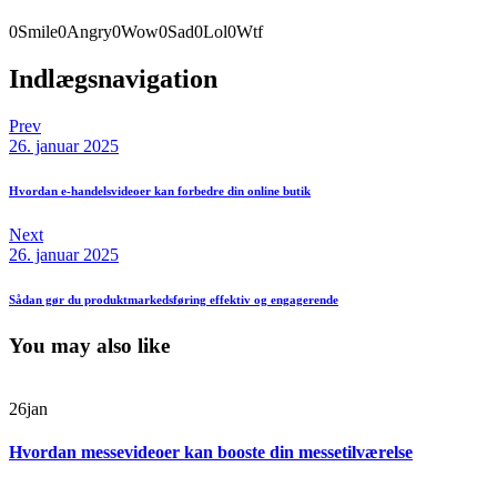
0
Smile
0
Angry
0
Wow
0
Sad
0
Lol
0
Wtf
Indlægsnavigation
Prev
26. januar 2025
Hvordan e-handelsvideoer kan forbedre din online butik
Next
26. januar 2025
Sådan gør du produktmarkedsføring effektiv og engagerende
You may also like
26
jan
Hvordan messevideoer kan booste din messetilværelse