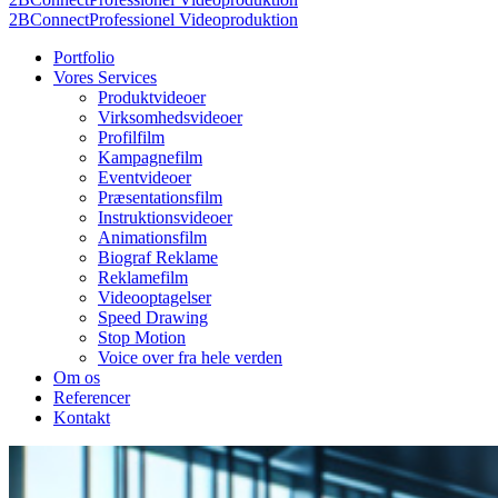
2BConnect
Professionel Videoproduktion
Portfolio
Vores Services
Produktvideoer
Virksomhedsvideoer
Profilfilm
Kampagnefilm
Eventvideoer
Præsentationsfilm
Instruktionsvideoer
Animationsfilm
Biograf Reklame
Reklamefilm
Videooptagelser
Speed Drawing
Stop Motion
Voice over fra hele verden
Om os
Referencer
Kontakt