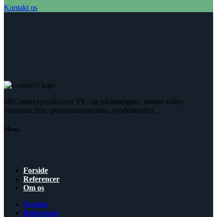
Kontakt os
2BConnect producerer TV- og reklamespots, instore video,
corporate film, præsentationsvideo, produktvideo…
Menu
Forside
Referencer
Om os
Forside
Referencer