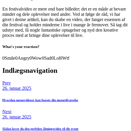
En festivalvideo er mere end bare billeder; det er en måde at bevare
minder og dele oplevelser med andre. Ved at følge de råd, vi har
givet i denne artikel, kan du skabe en video, der fanger essensen af
din festival og holder minderne i live i mange år fremover. Så tag dit
udstyr med, få nogle fantastiske optagelser og nyd den kreative
proces med at bringe dine oplevelser til live.
What's your reaction?
0
Smile
0
Angry
0
Wow
0
Sad
0
Lol
0
Wtf
Indlægsnavigation
Prev
26. januar 2025
Hvordan messevideoer kan booste din messetilværelse
Next
26. januar 2025
Sådan laver du den perfekte åbningsvideo til dit event