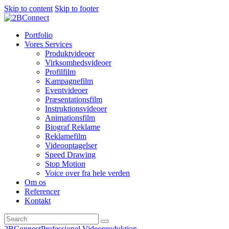
Skip to content
Skip to footer
Portfolio
Vores Services
Produktvideoer
Virksomhedsvideoer
Profilfilm
Kampagnefilm
Eventvideoer
Præsentationsfilm
Instruktionsvideoer
Animationsfilm
Biograf Reklame
Reklamefilm
Videooptagelser
Speed Drawing
Stop Motion
Voice over fra hele verden
Om os
Referencer
Kontakt
2BConnect
Professionel Videoproduktion