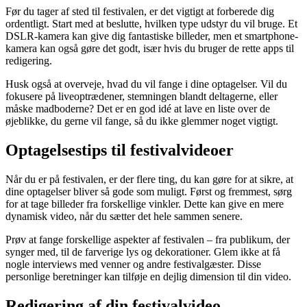
Før du tager af sted til festivalen, er det vigtigt at forberede dig
ordentligt. Start med at beslutte, hvilken type udstyr du vil bruge. Et
DSLR-kamera kan give dig fantastiske billeder, men et smartphone-
kamera kan også gøre det godt, især hvis du bruger de rette apps til
redigering.
Husk også at overveje, hvad du vil fange i dine optagelser. Vil du
fokusere på liveoptrædener, stemningen blandt deltagerne, eller
måske madboderne? Det er en god idé at lave en liste over de
øjeblikke, du gerne vil fange, så du ikke glemmer noget vigtigt.
Optagelsestips til festivalvideoer
Når du er på festivalen, er der flere ting, du kan gøre for at sikre, at
dine optagelser bliver så gode som muligt. Først og fremmest, sørg
for at tage billeder fra forskellige vinkler. Dette kan give en mere
dynamisk video, når du sætter det hele sammen senere.
Prøv at fange forskellige aspekter af festivalen – fra publikum, der
synger med, til de farverige lys og dekorationer. Glem ikke at få
nogle interviews med venner og andre festivalgæster. Disse
personlige beretninger kan tilføje en dejlig dimension til din video.
Redigering af din festivalvideo