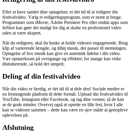
Efter at have samlet dine optagelser, er det tid til at redigere din
festivalvideo. Vælg et redigeringsprogram, som er nemt at bruge.
Programmer som iMovie, Adobe Premiere Pro eller endda apps som
InShot kan gøre det muligt for dig at skabe en professionel video
uden at være ekspert.
Når du redigerer, skal du huske at holde videoen engagerende. Brug
klip af varierende længde, og tilføj musik, der passer til stemningen.
Optagelse af live musik kan give en autentisk følelse i din video.
Vær opmærksom på overgange og effekter; for mange kan virke
distraherende, så hold det simpelt.
Deling af din festivalvideo
Når din video er færdig, er det tid til at dele den! Sociale medier er
en fremragende platform til dette formål. Upload din festivalvideo til
YouTube, Instagram eller Facebook, og tag dine venner, så de kan
se de gode minder. Overvej også at oprette en lille fest, hvor I alle
kan se videoen sammen – dette kan være en sjov måde at genopleve
oplevelsen på.
Afslutning