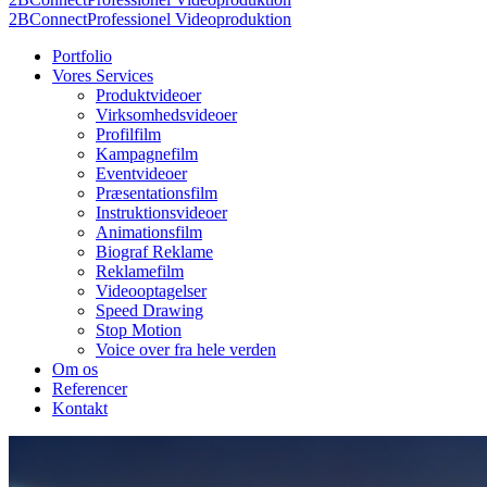
2BConnect
Professionel Videoproduktion
Portfolio
Vores Services
Produktvideoer
Virksomhedsvideoer
Profilfilm
Kampagnefilm
Eventvideoer
Præsentationsfilm
Instruktionsvideoer
Animationsfilm
Biograf Reklame
Reklamefilm
Videooptagelser
Speed Drawing
Stop Motion
Voice over fra hele verden
Om os
Referencer
Kontakt