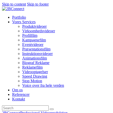
Skip to content
Skip to footer
Portfolio
Vores Services
Produktvideoer
Virksomhedsvideoer
Profilfilm
Kampagnefilm
Eventvideoer
Præsentationsfilm
Instruktionsvideoer
Animationsfilm
Biograf Reklame
Reklamefilm
Videooptagelser
Speed Drawing
Stop Motion
Voice over fra hele verden
Om os
Referencer
Kontakt
2BConnect
Professionel Videoproduktion