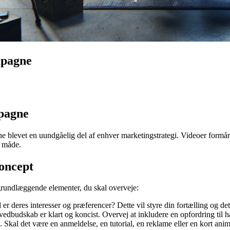
mpagne
mpagne
blevet en uundgåelig del af enhver marketingstrategi. Videoer formår a
k måde.
oncept
 grundlæggende elementer, du skal overveje:
 er deres interesser og præferencer? Dette vil styre din fortælling og det
dbudskab er klart og koncist. Overvej at inkludere en opfordring til ha
. Skal det være en anmeldelse, en tutorial, en reklame eller en kort ani