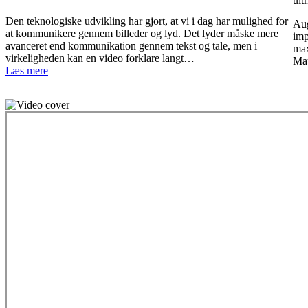
ult
Den teknologiske udvikling har gjort, at vi i dag har mulighed for
Aug
at kommunikere gennem billeder og lyd. Det lyder måske mere
imp
avanceret end kommunikation gennem tekst og tale, men i
max
virkeligheden kan en video forklare langt…
Mau
Læs mere