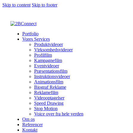
Skip to content
Skip to footer
Portfolio
Vores Services
Produktvideoer
Virksomhedsvideoer
Profilfilm
Kampagnefilm
Eventvideoer
Præsentationsfilm
Instruktionsvideoer
Animationsfilm
Biograf Reklame
Reklamefilm
Videooptagelser
Speed Drawing
Stop Motion
Voice over fra hele verden
Om os
Referencer
Kontakt