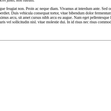
rices justo, non rutrum.
ue feugiat non. Proin ac neque diam. Vivamus at interdum ante. Sed or
erdiet. Duis vehicula consequat tortor, vitae bibendum dolor fermentum
imus arcu, sit amet cursus nibh arcu eu augue. Nam eget pellentesque lig
ris vel sollicitudin nisl. vitae molestie dui. In id risus nec risus comm