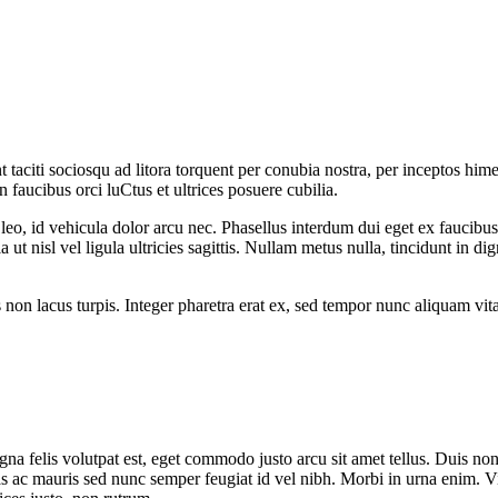
nt taciti sociosqu ad litora torquent per conubia nostra, per inceptos hi
 faucibus orci luCtus et ultrices posuere cubilia.
leo, id vehicula dolor arcu nec. Phasellus interdum dui eget ex faucibus
 ut nisl vel ligula ultricies sagittis. Nullam metus nulla, tincidunt in di
 non lacus turpis. Integer pharetra erat ex, sed tempor nunc aliquam vit
na felis volutpat est, eget commodo justo arcu sit amet tellus. Duis non 
s ac mauris sed nunc semper feugiat id vel nibh. Morbi in urna enim. Vi