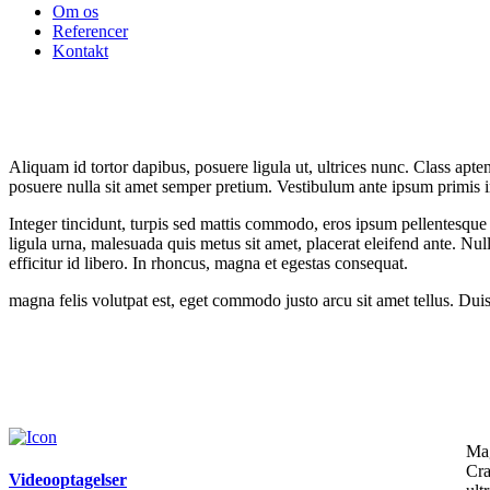
Om os
Referencer
Kontakt
Aliquam id tortor dapibus, posuere ligula ut, ultrices nunc. Class apte
posuere nulla sit amet semper pretium. Vestibulum ante ipsum primis in
Integer tincidunt, turpis sed mattis commodo, eros ipsum pellentesque 
ligula urna, malesuada quis metus sit amet, placerat eleifend ante. Nulla
efficitur id libero. In rhoncus, magna et egestas consequat.
magna felis volutpat est, eget commodo justo arcu sit amet tellus. Duis
Mag
Cra
Videooptagelser