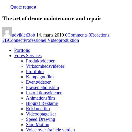
Quote request
The art of drone maintenance and repair
udviklerBob
14. marts 2019
0
Comments
0
Reactions
2BConnect
Professionel Videoproduktion
Portfolio
Vores Services
Produktvideoer
Virksomhedsvideoer
Profilfilm
Kampagnefilm
Eventvideoer
Præsentationsfilm
Instruktionsvideoer
Animationsfilm
Biograf Reklame
Reklamefilm
Videooptagelser
Speed Drawing
Stop Motion
Voice over fra hele verden