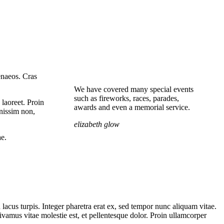
menaeos. Cras
We have covered many special events
such as fireworks, races, parades,
 laoreet. Proin
awards and even a memorial service.
gnissim non,
elizabeth glow
ae.
lacus turpis. Integer pharetra erat ex, sed tempor nunc aliquam vitae.
vamus vitae molestie est, et pellentesque dolor. Proin ullamcorper