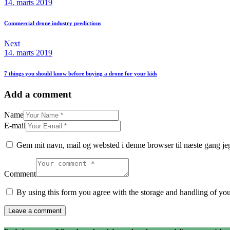
14. marts 2019
Commercial drone industry predictions
Next
14. marts 2019
7 things you should know before buying a drone for your kids
Add a comment
Name
E-mail
Gem mit navn, mail og websted i denne browser til næste gang j
Comment
By using this form you agree with the storage and handling of you