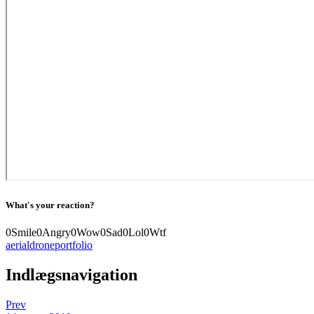
What's your reaction?
0
Smile
0
Angry
0
Wow
0
Sad
0
Lol
0
Wtf
aerial
drone
portfolio
Indlægsnavigation
Prev