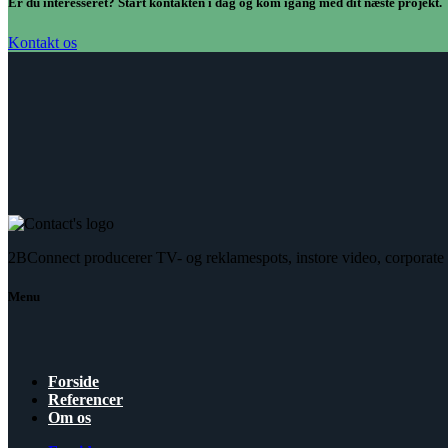
Er du interesseret? Start kontakten i dag og kom igang med dit næste projekt.
Kontakt os
2BConnect producerer TV- og reklamespots, instore video, corporate
Menu
Forside
Referencer
Om os