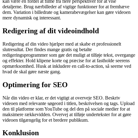
kan være en fordel at filme fra flere perspektiver for at vise
detaljerne. Brug nærbilleder af vigtige funktioner for at fremhæve
dem. Variation i billedrate og kamerabevægelser kan gøre videoen
mere dynamisk og interessant.
Redigering af dit videoindhold
Redigering af din video hjælper med at skabe et professionelt
slutresultat. Der findes mange gratis og betalte
redigeringsprogrammer som gør det muligt at tilføje tekst, overgange
og effekter. Hold klipene korte og præcise for at fastholde seerens
opmærksomhed. Husk at inkludere en call-to-action, så seerne ved
hvad de skal gøre næste gang.
Optimering for SEO
Når din video er klar, er det vigtigt at overveje SEO. Beskriv
videoen med relevante søgeord i titlen, beskrivelsen og tags. Upload
den til platforme som YouTube og del den på sociale medier for at
maksimere rækkevidden. Overvej at tilføje undertekster for at gøre
videoen tilgængelig for et bredere publikum.
Konklusion