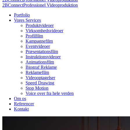
2BConnect
Professionel Videoproduktion
Portfolio
Vores Services
Produktvideoer
Virksomhedsvideoer
Profilfilm
Kampagnefilm
Eventvideoer
Præsentationsfilm
Instruktionsvideoer
Animationsfilm
Biograf Reklame
Reklamefilm
Videooptagelser
Speed Drawing
Stop Motion
Voice over fra hele verden
Om os
Referencer
Kontakt