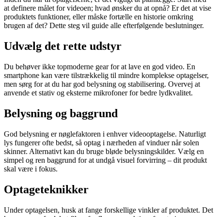
at definere målet for videoen; hvad ønsker du at opnå? Er det at vise
produktets funktioner, eller måske fortælle en historie omkring
brugen af det? Dette steg vil guide alle efterfølgende beslutninger.
Udvælg det rette udstyr
Du behøver ikke topmoderne gear for at lave en god video. En
smartphone kan være tilstrækkelig til mindre komplekse optagelser,
men sørg for at du har god belysning og stabilisering. Overvej at
anvende et stativ og eksterne mikrofoner for bedre lydkvalitet.
Belysning og baggrund
God belysning er nøglefaktoren i enhver videooptagelse. Naturligt
lys fungerer ofte bedst, så optag i nærheden af vinduer når solen
skinner. Alternativt kan du bruge bløde belysningskilder. Vælg en
simpel og ren baggrund for at undgå visuel forvirring – dit produkt
skal være i fokus.
Optageteknikker
Under optagelsen, husk at fange forskellige vinkler af produktet. Det