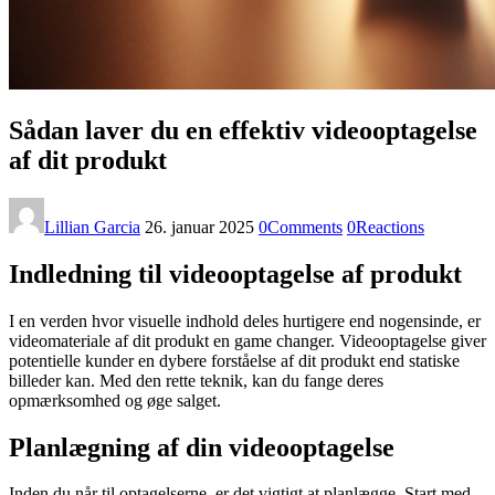
Sådan laver du en effektiv videooptagelse
af dit produkt
Lillian Garcia
26. januar 2025
0
Comments
0
Reactions
Indledning til videooptagelse af produkt
I en verden hvor visuelle indhold deles hurtigere end nogensinde, er
videomateriale af dit produkt en game changer. Videooptagelse giver
potentielle kunder en dybere forståelse af dit produkt end statiske
billeder kan. Med den rette teknik, kan du fange deres
opmærksomhed og øge salget.
Planlægning af din videooptagelse
Inden du når til optagelserne, er det vigtigt at planlægge. Start med