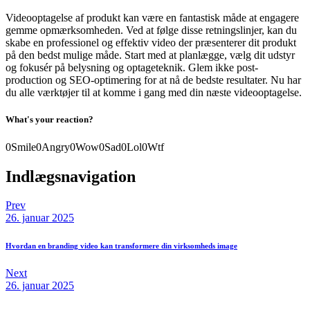
Videooptagelse af produkt kan være en fantastisk måde at engagere
gemme opmærksomheden. Ved at følge disse retningslinjer, kan du
skabe en professionel og effektiv video der præsenterer dit produkt
på den bedst mulige måde. Start med at planlægge, vælg dit udstyr
og fokusér på belysning og optageteknik. Glem ikke post-
production og SEO-optimering for at nå de bedste resultater. Nu har
du alle værktøjer til at komme i gang med din næste videooptagelse.
What's your reaction?
0
Smile
0
Angry
0
Wow
0
Sad
0
Lol
0
Wtf
Indlægsnavigation
Prev
26. januar 2025
Hvordan en branding video kan transformere din virksomheds image
Next
26. januar 2025