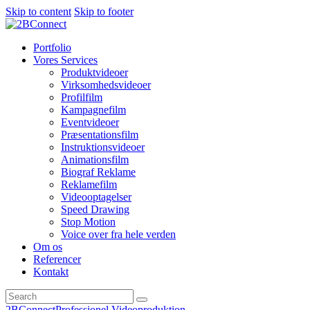
Skip to content
Skip to footer
Portfolio
Vores Services
Produktvideoer
Virksomhedsvideoer
Profilfilm
Kampagnefilm
Eventvideoer
Præsentationsfilm
Instruktionsvideoer
Animationsfilm
Biograf Reklame
Reklamefilm
Videooptagelser
Speed Drawing
Stop Motion
Voice over fra hele verden
Om os
Referencer
Kontakt
2BConnect
Professionel Videoproduktion